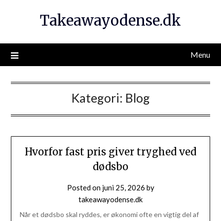
Takeawayodense.dk
Menu
Kategori:
Blog
Hvorfor fast pris giver tryghed ved
dødsbo
Posted on
juni 25, 2026
by
takeawayodense.dk
Når et dødsbo skal ryddes, er økonomi ofte en vigtig del af