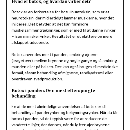
Hvad er botox, og hvordan virker det?
Botox er en forkortelse for botulinumtoksin, som er et
neurotoksin, der midlertidigt lammer musklerne, hvor det
injiceres. Det betyder, at det kan forhindre
muskelsammentrækninger, som er med til at danne rynker
– især mimiske rynker. Resultatet er et glattere og mere
afslappet udseende.
Botox anvendes mest i panden, omkring øjnene
(kragetæer), mellem brynene og nogle gange også omkring
munden eller på halsen. Det kan også bruges til medicinske
formål, såsom behandling af migræne, tandkødssmil eller
overdreven svedproduktion.
Botox i panden: Den mest efterspurgte
behandling
En af de mest almindelige anvendelser af botox er til
behandling af panderynker og bekymringsrynker. Når du får
botox i panden, vil det typisk være for at reducere de
vandrette linjer, der dannes, når du løfter øjenbrynene,