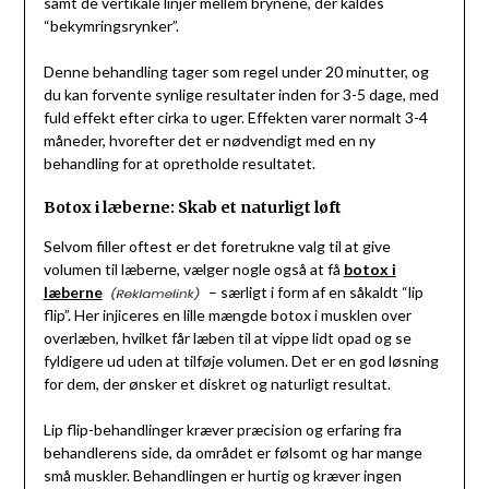
samt de vertikale linjer mellem brynene, der kaldes
“bekymringsrynker”.
Denne behandling tager som regel under 20 minutter, og
du kan forvente synlige resultater inden for 3-5 dage, med
fuld effekt efter cirka to uger. Effekten varer normalt 3-4
måneder, hvorefter det er nødvendigt med en ny
behandling for at opretholde resultatet.
Botox i læberne: Skab et naturligt løft
Selvom filler oftest er det foretrukne valg til at give
volumen til læberne, vælger nogle også at få
botox i
læberne
– særligt i form af en såkaldt “lip
flip”. Her injiceres en lille mængde botox i musklen over
overlæben, hvilket får læben til at vippe lidt opad og se
fyldigere ud uden at tilføje volumen. Det er en god løsning
for dem, der ønsker et diskret og naturligt resultat.
Lip flip-behandlinger kræver præcision og erfaring fra
behandlerens side, da området er følsomt og har mange
små muskler. Behandlingen er hurtig og kræver ingen