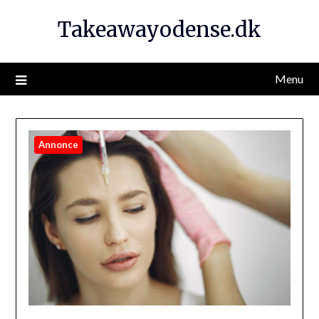
Takeawayodense.dk
Menu
Annonce