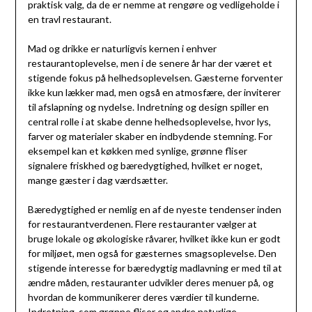
praktisk valg, da de er nemme at rengøre og vedligeholde i
en travl restaurant.
Mad og drikke er naturligvis kernen i enhver
restaurantoplevelse, men i de senere år har der været et
stigende fokus på helhedsoplevelsen. Gæsterne forventer
ikke kun lækker mad, men også en atmosfære, der inviterer
til afslapning og nydelse. Indretning og design spiller en
central rolle i at skabe denne helhedsoplevelse, hvor lys,
farver og materialer skaber en indbydende stemning. For
eksempel kan et køkken med synlige, grønne fliser
signalere friskhed og bæredygtighed, hvilket er noget,
mange gæster i dag værdsætter.
Bæredygtighed er nemlig en af de nyeste tendenser inden
for restaurantverdenen. Flere restauranter vælger at
bruge lokale og økologiske råvarer, hvilket ikke kun er godt
for miljøet, men også for gæsternes smagsoplevelse. Den
stigende interesse for bæredygtig madlavning er med til at
ændre måden, restauranter udvikler deres menuer på, og
hvordan de kommunikerer deres værdier til kunderne.
Indretning, som grønne fliser og andre naturlige