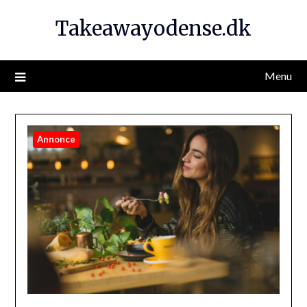
Takeawayodense.dk
Menu
Annonce