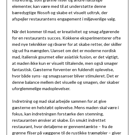
elementer, kan være med til at understøtte denne
bæredygtige filosofi og skabe et visuelt udtryk, der
afspejler restaurantens engagement i miljøvenlige valg.
Når det kommer til mad, er kreativitet og smag afgørende
for en restaurants succes. Kokkene eksperimenterer ofte
med nye teknikker og råvarer for at skabe retter, der skiller
sig ud fra mængden. Uanset om det er moderne nordisk
mad, italiensk gourmet eller asiatisk fusion, er det vigtigt,
at maden ikke kun er visuelt tiltalende, men også smager
fantastisk. Gæsterne forventer en fuldendt oplevelse,
hvor både syns- og smagssanser bliver stimuleret. Det er
denne balance mellem det visuelle og smagen, der skaber
uforglemmelige madoplevelser.
Indretning og mad skal arbejde sammen for at give
gæsterne en helstøbt oplevelse. Mens maden skal være i
fokus, kan indretningen forstærke den stemning,
restauranten ønsker at skabe. En smukt indrettet
restaurant, hvor detaljerne er gennemtænkte – fra de
grønne fliser på væggene til de rustikke træmøbler – giver